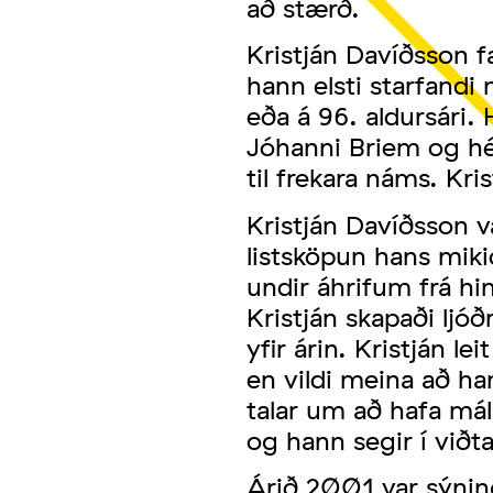
að stærð.
Kristján Davíðsson f
hann elsti starfandi
eða á 96. aldursári.
Jóhanni Briem og hél
til frekara náms. Kri
Kristján Davíðsson va
listsköpun hans mik
undir áhrifum frá h
Kristján skapaði lj
yfir árin. Kristján l
en vildi meina að h
talar um að hafa mál
og hann segir í viðt
Árið 2001 var sýning