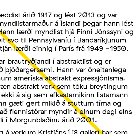
æddist árið 1917 og lést 2013 og var
 myndlistarmaður á Íslandi þegar hann lést
 Hann lærði myndlist hjá Finni Jónssyni og
t svo til Pennsylvaníu í Bandaríkjunum
stján lærði einnig í París frá 1949 -1950.
r brautryðjandi í abstraktlist og er
ið
þjóðargersemi. Hann var óneitanlega
inum ameríska abstrakt expressjónisma.
óðræn abstrakt verk sem tóku breytingum
eit ekki á sig sem afkastamikinn listamann
ann gæti gert mikið á stuttum tíma og
að flennistórar myndir á einum degi eins
ali í Morgunblaðinu árið 2001.
 á verkum Kristjáns í i8 gallerí þar sem