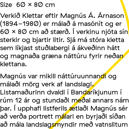
Size 60 x 80 cm
Verkið Klettar eftir Magnús Á. Árnason
(1894-1980) er málað á masónít og er
60 x 80 cm að stærð. Í verkinu njóta sín
sterkir og bjartir litir. Sjá má stóra kletta
sem líkjast stuðlabergi á ákveðinn hátt
og magnaða græna náttúru fyrir neðan
klettana.
Magnús var mikill náttúruunnandi og
málaði mörg verk af landslagi.
Listamaðurinn dvaldi í Bandaríkjunum í
rúm 12 ár og stundaði meðal annars nám
þar. Í upphafi listferils ætlaði Magnús sér
að verða portrett málari en byrjaði síðan
að mála landslagsmyndir með vatnslitum