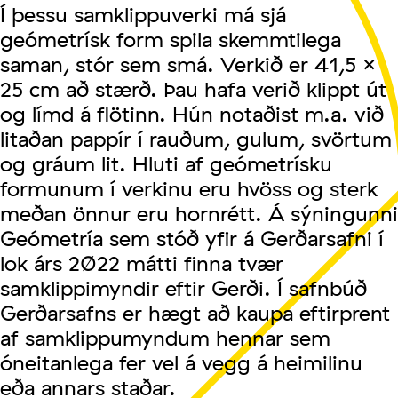
Í þessu samklippuverki má sjá
geómetrísk form spila skemmtilega
saman, stór sem smá. Verkið er 41,5 x
25 cm að stærð. Þau hafa verið klippt út
og límd á flötinn. Hún notaðist m.a. við
litaðan pappír í rauðum, gulum, svörtum
og gráum lit. Hluti af geómetrísku
formunum í verkinu eru hvöss og sterk
meðan önnur eru hornrétt. Á sýningunni
Geómetría sem stóð yfir á Gerðarsafni í
lok árs 2022 mátti finna tvær
samklippimyndir eftir Gerði. Í safnbúð
Gerðarsafns er hægt að kaupa eftirprent
af samklippumyndum hennar sem
óneitanlega fer vel á vegg á heimilinu
eða annars staðar.