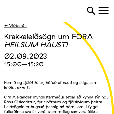
← Viðburðir
Krakkaleiðsögn um FORA
HEILSUM HAUSTI
02.09.2023
15:00
–15:30
Komið og sjáið! Súlur, höfuð af nauti og stiga sem
leiðir.. ekkert!
Örn Alexander myndlistarmaður ætlar að kynna sýningu
Rósu Gísladóttur, fyrir börnum og fjölskyldum þeirra.
Leiðsögnin er hugsuð þannig að börn komi í fylgd
fullorðinna svo úr verði skemmtileg samvera ólíkra