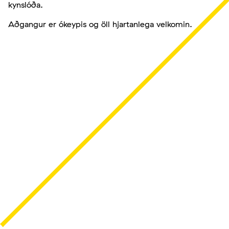
kynslóða.
Aðgangur er ókeypis og öll hjartanlega velkomin.