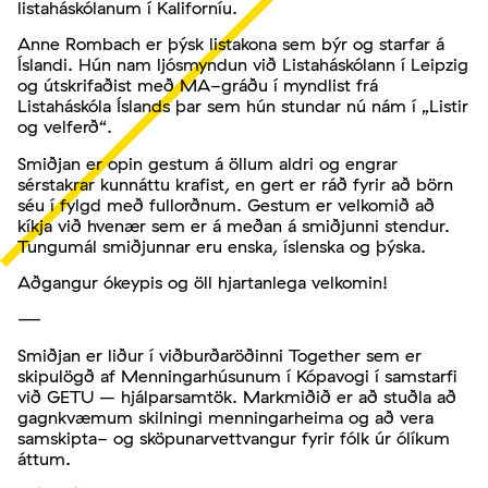
listaháskólanum í Kaliforníu.
Anne Rombach er þýsk listakona sem býr og starfar á
Íslandi. Hún nam ljósmyndun við Listaháskólann í Leipzig
og útskrifaðist með MA-gráðu í myndlist frá
Listaháskóla Íslands þar sem hún stundar nú nám í „Listir
og velferð“.
Smiðjan er opin gestum á öllum aldri og engrar
sérstakrar kunnáttu krafist, en gert er ráð fyrir að börn
séu í fylgd með fullorðnum. Gestum er velkomið að
kíkja við hvenær sem er á meðan á smiðjunni stendur.
Tungumál smiðjunnar eru enska, íslenska og þýska.
Aðgangur ókeypis og öll hjartanlega velkomin!
—
Smiðjan er liður í viðburðaröðinni Together sem er
skipulögð af Menningarhúsunum í Kópavogi í samstarfi
við GETU – hjálparsamtök. Markmiðið er að stuðla að
gagnkvæmum skilningi menningarheima og að vera
samskipta- og sköpunarvettvangur fyrir fólk úr ólíkum
áttum.