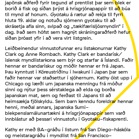
japönsk aðferð fyrir tegund af prentlist þar sem blek er
borið á fisk og síðan þrýst á hrísgrjónapappír til að búa
til mynd af honum.
Gyotaku
á rætur að rekja til fyrri
hluta 19. aldar og notuðu sjómenn gyotaku til að
skrásetja afla sinn, svipað og „tækifærisljósmyndin“ í
dag. Það sem hófst sem hagnýt skráningaraðferð hefur
síðan þróast yfir í að vera virt listgrein.
Leiðbeinendur vinnustofunnar eru listakonurnar Kathy
Clark og Anne Rombach. Kathy Clark er bandarísk/
íslensk myndlistarkona sem býr og starfar á Íslandi. Faðir
hennar er bandarískur og móðir hennar er frá Japan.
Þau kynntust í Kóreustríðinu í Iwakuni í Japan þar sem
faðir hennar var staðsettur í sjóhernum. Kathy ólst upp í
Chicago og lærði um japanska menningu frá móður
sinni og nýtur þess sérstaklega að elda og borða
japanskan mat, sem og ferðast til Japans til að
heimsækja fjölskyldu. Sem barn kenndu foreldrar hennar
henni, meðal annars, japanska Sumi-
blekpenslamálunartækni á hrísgrjónapappír sem varð
innblástur að þessari vinnustofu í Gyotaku-fiskaprenti.
Kathy er með BA-gráðu í listum frá San Diego-háskóla
og meistaragráðu í myndlist frá San Francisco-