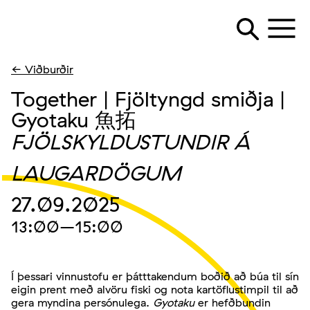
← Viðburðir
Together | Fjöltyngd smiðja |
Gyotaku 魚拓
FJÖLSKYLDUSTUNDIR Á
LAUGARDÖGUM
27.09.2025
13:00
–15:00
Í þessari vinnustofu er þátttakendum boðið að búa til sín
eigin prent með alvöru fiski og nota kartöflustimpil til að
gera myndina persónulega.
Gyotaku
er hefðbundin