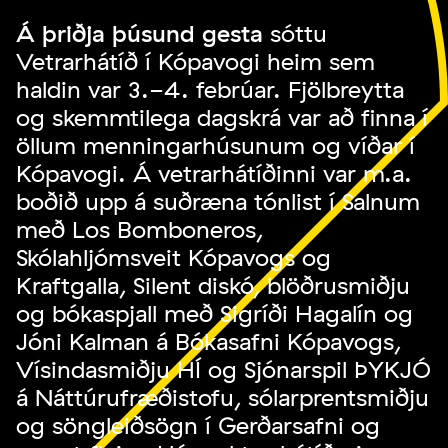
Á þriðja þúsund gesta
sóttu
Vetrarhátíð í Kópavogi heim sem
haldin var 3.-4. febrúar. Fjölbreytta
og skemmtilega dagskrá var að finna í
öllum menningarhúsunum og víðar í
Kópavogi. Á vetrarhátíðinni var m.a.
boðið upp á suðræna tónlist í Salnum
með Los Bomboneros,
Skólahljómsveit Kópavogs og
Kraftgalla, Silent diskó, blöðrusmiðju
og bókaspjall með Sigríði Hagalín og
Jóni Kalman á Bókasafni Kópavogs,
Vísindasmiðju HÍ og Sjónarspil ÞYKJÓ
á Náttúrufræðistofu, sólarprentsmiðju
og söngleiðsögn í Gerðarsafni og