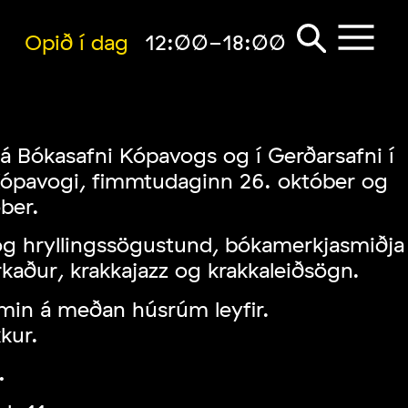
Opið í dag
12:00-18:00
á Bókasafni Kópavogs og í Gerðarsafni í
 í Kópavogi, fimmtudaginn 26. október og
ber.
g hryllingssögustund, bókamerkjasmiðja
kaður, krakkajazz og krakkaleiðsögn.
omin á meðan húsrúm leyfir.
kur.
.