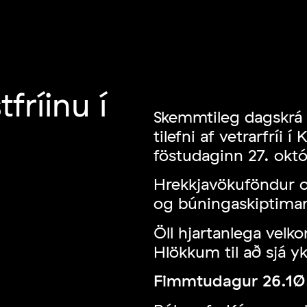
tfríinu í
Skemmtileg dagskrá 
tilefni af vetrarfríi
föstudaginn 27. októ
Hrekkjavökuföndur o
og búningaskiptimar
Öll hjartanlega velk
Hlökkum til að sjá yk
Fimmtudagur 26.10