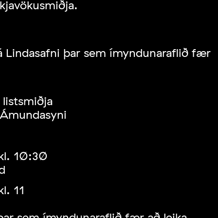
kjavökusmiðja.
á Lindasafni þar sem ímyndunaraflið fær
listsmiðja
r Ámundasyni
kl. 10:30
d
l. 11
þar sem ímyndunaraflið fær að leika