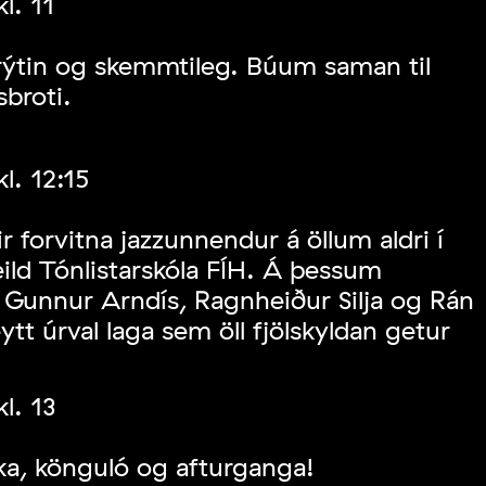
l. 11
skrýtin og skemmtileg. Búum saman til
broti.
l. 12:15
r forvitna jazzunnendur á öllum aldri í
ild Tónlistarskóla FÍH. Á þessum
r Gunnur Arndís, Ragnheiður Silja og Rán
ytt úrval laga sem öll fjölskyldan getur
l. 13
ka, könguló og afturganga!