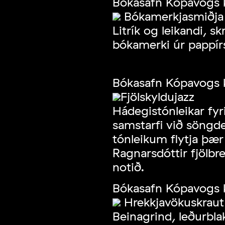
Bókasafn Kópavogs k
Bókamerkjasmiðja
Litrík og leikandi, 
bókamerki úr pappírs
Bókasafn Kópavogs k
Fjölskyldujazz
Hádegistónleikar fyri
samstarfi við söngde
tónleikum flytja þæ
Ragnarsdóttir fjölbre
notið.
Bókasafn Kópavogs k
Hrekkjavökuskraut
Beinagrind, leðurbla