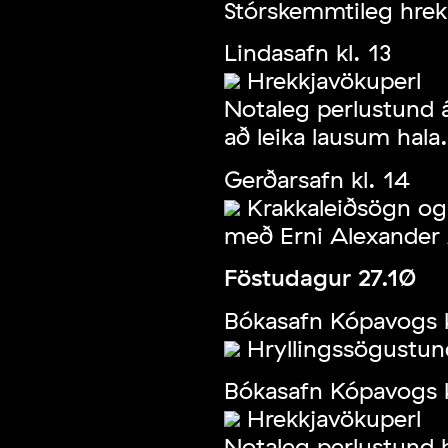
Stórskemmtileg hrek
Lindasafn kl. 13
Hrekkjavökuperl
Notaleg perlustund 
að leika lausum hala.
Gerðarsafn kl. 14
Krakkaleiðsögn og 
með Erni Alexande
Föstudagur 27.10
Bókasafn Kópavogs 
Hryllingssögustun
Bókasafn Kópavogs k
Hrekkjavökuperl
Notaleg perlustund 