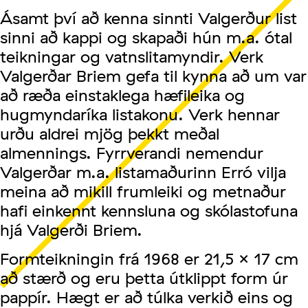
Ásamt því að kenna sinnti Valgerður list
sinni að kappi og skapaði hún m.a. ótal
teikningar og vatnslitamyndir. Verk
Valgerðar Briem gefa til kynna að um var
að ræða einstaklega hæfileika og
hugmyndaríka listakonu. Verk hennar
urðu aldrei mjög þekkt meðal
almennings. Fyrrverandi nemendur
Valgerðar m.a. listamaðurinn Erró vilja
meina að mikill frumleiki og metnaður
hafi einkennt kennsluna og skólastofuna
hjá Valgerði Briem.
Formteikningin frá 1968 er 21,5 x 17 cm
að stærð og eru þetta útklippt form úr
pappír. Hægt er að túlka verkið eins og