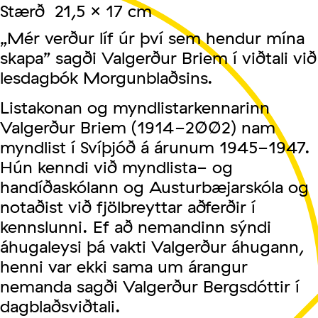
Stærð 21,5 x 17 cm
„Mér verður líf úr því sem hendur mína
skapa” sagði Valgerður Briem í viðtali við
lesdagbók Morgunblaðsins.
Listakonan og myndlistarkennarinn
Valgerður Briem (1914-2002) nam
myndlist í Svíþjóð á árunum 1945-1947.
Hún kenndi við myndlista- og
handíðaskólann og Austurbæjarskóla og
notaðist við fjölbreyttar aðferðir í
kennslunni. Ef að nemandinn sýndi
áhugaleysi þá vakti Valgerður áhugann,
henni var ekki
sama um árangur
nemanda sagði Valgerður Bergsdóttir í
dagblaðsviðtali.