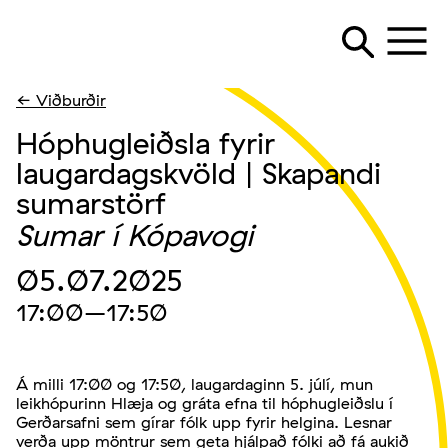
← Viðburðir
Hóphugleiðsla fyrir
laugardagskvöld | Skapandi
sumarstörf
Sumar í Kópavogi
05.07.2025
17:00
–17:50
Á milli 17:00 og 17:50, laugardaginn 5. júlí, mun
leikhópurinn Hlæja og gráta efna til hóphugleiðslu í
Gerðarsafni sem gírar fólk upp fyrir helgina. Lesnar
verða upp möntrur sem geta hjálpað fólki að fá aukið