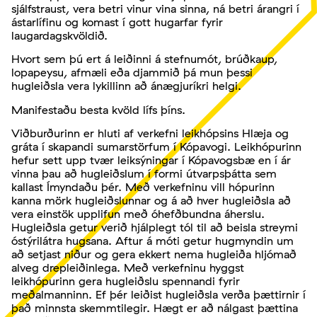
sjálfstraust, vera betri vinur vina sinna, ná betri árangri í
ástarlífinu og komast í gott hugarfar fyrir
laugardagskvöldið.
Hvort sem þú ert á leiðinni á stefnumót, brúðkaup,
lopapeysu, afmæli eða djammið þá mun þessi
hugleiðsla vera lykillinn að ánægjuríkri helgi.
Manifestaðu besta kvöld lífs þíns.
Viðburðurinn er hluti af verkefni leikhópsins Hlæja og
gráta í skapandi sumarstörfum í Kópavogi. Leikhópurinn
hefur sett upp tvær leiksýningar í Kópavogsbæ en í ár
vinna þau að hugleiðslum í formi útvarpsþátta sem
kallast Ímyndaðu þér. Með verkefninu vill hópurinn
kanna mörk hugleiðslunnar og á að hver hugleiðsla að
vera einstök upplifun með óhefðbundna áherslu.
Hugleiðsla getur verið hjálplegt tól til að beisla streymi
óstýrilátra hugsana. Aftur á móti getur hugmyndin um
að setjast niður og gera ekkert nema hugleiða hljómað
alveg drepleiðinlega. Með verkefninu hyggst
leikhópurinn gera hugleiðslu spennandi fyrir
meðalmanninn. Ef þér leiðist hugleiðsla verða þættirnir í
það minnsta skemmtilegir. Hægt er að nálgast þættina