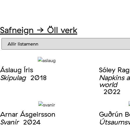
Safneign
→ Öll verk
Áslaug Íris
Sóley Rag
Skipulag
2018
Napkins a
world
2022
Arnar Ásgeirsson
Guðrún Be
Svanir
2024
Útsaumsve