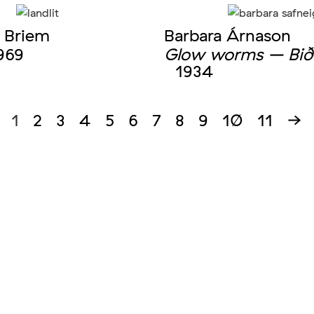
 Briem
Barbara Árnason
969
Glow worms – Biðu
1934
1
2
3
4
5
6
7
8
9
10
11
→