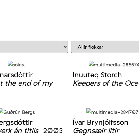
narsdóttir
Inuuteq Storch
t the end of my
Keepers of the Oce
rgsdóttir
Ívar Brynjólfsson
rk án titils
2003
Gegnsæir litir