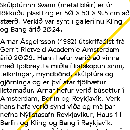
Skúlptúrinn Svanir (metal bláir) er úr
lökkuðu plasti og er 50 x 53 x 9.5 cm að
stærð. Verkið var sýnt í galleríinu Kling
og Bang árið 2024.
Arnar Ásgeirsson (1982) útskrifaðist frá
Gerrit Rietveld Academie Amsterdam
árið 2009. Hann hefur verið að vinna
með fjölbreytta miðla í listsköpun sinni,
teikningar, myndbönd, skúlptúra og
gjörninga og er því afar fjölhæfur
listamaður. Arnar hefur verið búsettur í
Amsterdam, Berlín og Reykjavík. Verk
hans hafa verið sýnd víða og má þar
nefna Nýlistasafn Reykjavíkur, Haus 1 í
Berlín og Kling og Bang í Reykjavík.