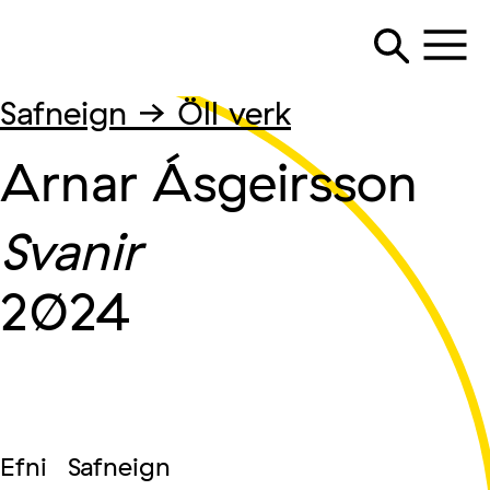
Safneign → Öll verk
Arnar Ásgeirsson
Svanir
2024
Efni
Safneign