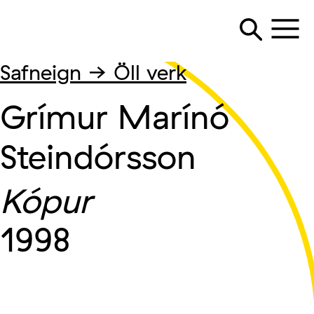
Safneign → Öll verk
Grímur Marínó
Steindórsson
Kópur
1998