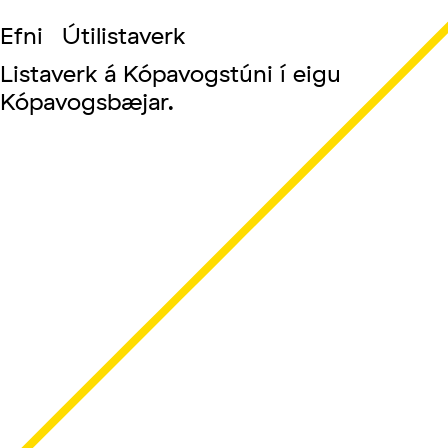
Efni
Útilistaverk
Listaverk á Kópavogstúni í eigu
Kópavogsbæjar.