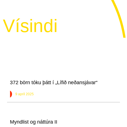
Vísindi
372 börn tóku þátt í „Lífið neðansjávar“
9 apríl 2025
Myndlist og náttúra II