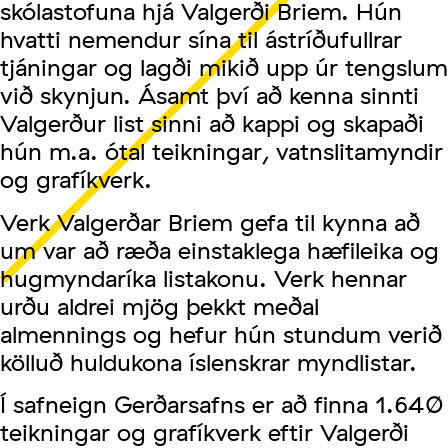
skólastofuna hjá Valgerði Briem. Hún
hvatti nemendur sína til ástríðufullrar
tjáningar og lagði mikið upp úr tengslum
við skynjun. Ásamt því að kenna sinnti
Valgerður list sinni að kappi og skapaði
hún m.a. ótal teikningar, vatnslitamyndir
og grafíkverk.
Verk Valgerðar Briem gefa til kynna að
um var að ræða einstaklega hæfileika og
hugmyndaríka listakonu. Verk hennar
urðu aldrei mjög þekkt meðal
almennings og hefur hún stundum verið
kölluð huldukona íslenskrar myndlistar.
Í safneign Gerðarsafns er að finna 1.640
teikningar og grafíkverk eftir Valgerði