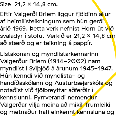
Size 21,2 x 14,8 cm.
Eftir Valgerði Briem liggur fjöldinn allur
af heimilisteikningum sem hún gerði
árið 1969. Þetta verk nefnist Horn út við
svaladyr í stofu. Verkið er 21,2 x 14,8 cm
að stærð og er teikning á pappír.
Listakonan og myndlistarkennarinn
Valgerður Briem (1914-2002) nam
myndlist í Svíþjóð á árunum 1945-1947.
Hún kenndi við myndlista- og
handíðaskólann og Austurbæjarskóla og
notaðist við fjölbreyttar aðferðir
í
kennslunni. Fyrrverandi nemendur
Valgerðar vilja meina að mikill frumleiki
og metnaður hafi einkennt kennsluna og