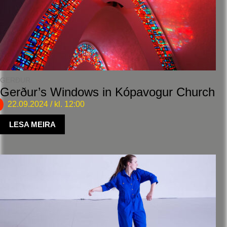
GERÐUR
Gerður’s Windows in Kópavogur Church
22.09.2024
/ kl. 12:00
LESA MEIRA