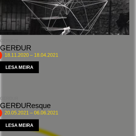
GERÐUR
GERÐUR
18.11.2020
–
18.04.2021
LESA MEIRA
GERÐUR
GERÐUResque
20.05.2021
–
06.06.2021
LESA MEIRA