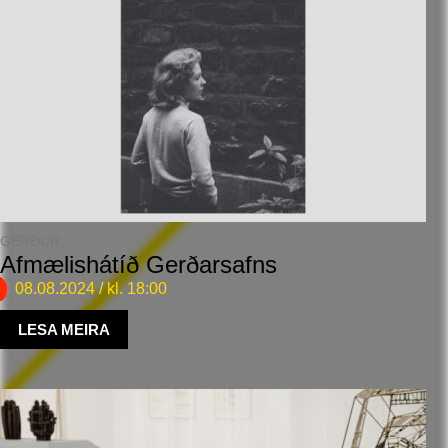
GERÐUR
Afmælishátíð Gerðarsafns
08.08.2024
/ kl. 18:00
LESA MEIRA