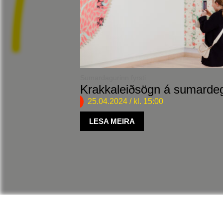
Sumardagurinn fyrsti
Krakkaleiðsögn á sumardeg
25.04.2024
/ kl. 15:00
LESA MEIRA