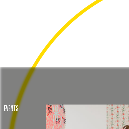
Sumardagurinn fyrsti
EVENTS