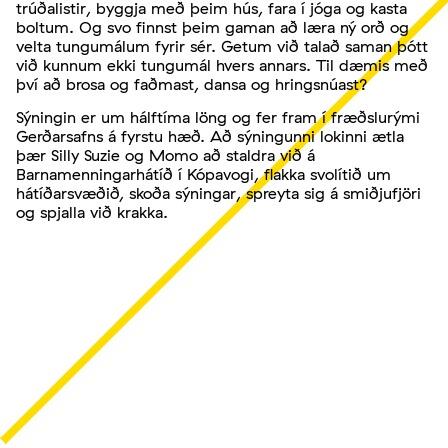
trúðalistir, byggja með þeim hús, fara í jóga og kasta
boltum. Og svo finnst þeim gaman að læra ný orð og
velta tungumálum fyrir sér. Getum við talað saman þótt
við kunnum ekki tungumál hvers annars. Til dæmis með
því að brosa og faðmast, dansa og hringsnúast?
Sýningin er um hálftíma löng og fer fram í fræðslurými
Gerðarsafns á fyrstu hæð. Að sýningunni lokinni ætla
þær Silly Suzie og Momo að staldra við á
Barnamenningarhátíð í Kópavogi, flakka svolítið um
hátíðarsvæðið, skoða sýningar, spreyta sig á smiðjufjöri
og spjalla við krakka.