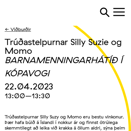
← Viðburðir
Trúðastelpurnar Silly Suzie og
Momo
BARNAMENNINGARHÁTÍÐ Í
KÓPAVOGI
22.04.2023
13:00
–13:30
Trúðastelpurnar Silly Suzy og Momo eru bestu vinkonur.
Þær hafa búið á Íslandi í nokkur ár og finnst ótrúlega
skemmtilegt að leika við krakka á öllum aldri, sýna þeim