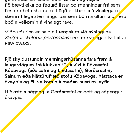
fjölbreytileika og fegurð listar og menningar frá sem
flestum heimshornum. Lögð er áhersla á vinalega og
skemmtilega stemningu þar sem börn á öllum aldri eru
boðin velkomin á vinalegt rave.
Viðburðurinn er haldin í tengslum við sýninguna
Skúlptúr skúlptúr performans
sem er sýningarstýrt af Jo
Pawlowskx.
Fjölskyldustundir menningarhúsanna fara fram á
laugardögum frá klukkan 13, á víxl á Bókasafni
Kópavogs (aðalsafni og Lindasafni), Gerðarsafni,
Salnum eða Náttúrufræðistofu Kópavogs. Þátttaka er
ókeypis og öll velkomin á meðan húsrúm leyfir.
Hjólastóla aðgengi á Gerðarsafni er gott og aðgangur
ókeypis.