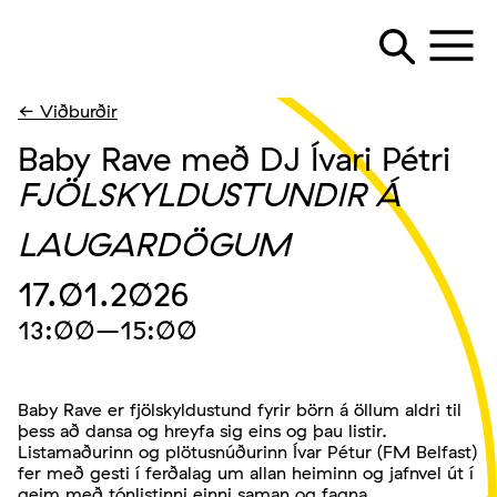
← Viðburðir
Baby Rave með DJ Ívari Pétri
FJÖLSKYLDUSTUNDIR Á
LAUGARDÖGUM
17.01.2026
13:00
–15:00
Baby Rave er fjölskyldustund fyrir börn á öllum aldri til
þess að dansa og hreyfa sig eins og þau listir.
Listamaðurinn og plötusnúðurinn Ívar Pétur (FM Belfast)
fer með gesti í ferðalag um allan heiminn og jafnvel út í
geim með tónlistinni einni saman og fagna