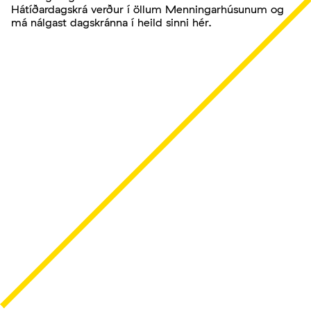
Hátíðardagskrá verður í öllum Menningarhúsunum og
má nálgast dagskránna í heild sinni hér.