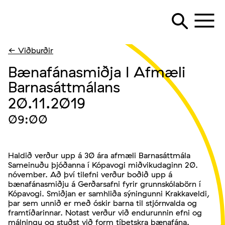
← Viðburðir
Bænafánasmiðja I Afmæli
Barnasáttmálans
20.11.2019
09:00
Haldið verður upp á 30 ára afmæli Barnasáttmála
Sameinuðu þjóðanna í Kópavogi miðvikudaginn 20.
nóvember. Að því tilefni verður boðið upp á
bænafánasmiðju á Gerðarsafni fyrir grunnskólabörn í
Kópavogi. Smiðjan er samhliða sýningunni Krakkaveldi,
þar sem unnið er með óskir barna til stjórnvalda og
framtíðarinnar. Notast verður við endurunnin efni og
málningu og stuðst við form tíbetskra bænafána.