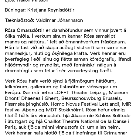
Búningar: Kristjana Reynisdóttir
Tækniaðstoð: Valdimar Jóhannsson
Rósa Ómarsdóttir
er danshöfundur sem vinnur þvert á
ólíka miðla. Í verkum sínum kannar Rósa samskipti
manns og náttúru, í leit að ómannhverfum frásögnum.
Hún leitast við að skapa auðugt vistkerfi sem sameinar
manneskjur, hluti og ósýnilega krafta. Verk hennar eru
þverfagleg í eðli sínu og flétta saman kóreógrafíu, lifandi
hljóðmyndir og myndlist, með femínískri nálgun á
dramatúrgíu sem felur í sér varnarleysi og flæði.
Verk Rósu hafa verið sýnd á fjölmörgum hátíðum,
leikhúsum, galleríum og listasöfnum víðsvegar um
Evrópu. Þar má nefna LOFFT Theater Leipzig, Museum
Dhont’ Dhaenes í Ghent, Beursschouwburg Brussels,
Flæmska þinghúsið, Homo Novus Festival Lettlandi, MIR
festival Aþenu og MDT Stokkhólmi. Rósa hefur einnig
hlotið hálfs árs vinnustofu hjá Akademie Schloss Solitude
í Stuttgart og hjá Chaillot Theatre National de la Danse í
París, auk fjölda minni vinnustofa úti um allan heim.
Verk hennar hafa hlotið fjölda tilnefninga til Grímunnar