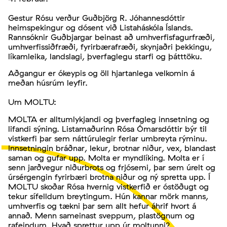
Gestur Rósu verður Guðbjörg R. Jóhannesdóttir
heimspekingur og dósent við Listaháskóla Íslands.
Rannsóknir Guðbjargar beinast að umhverfisfagurfræði,
umhverfissiðfræði, fyrirbærafræði, skynjaðri þekkingu,
líkamleika, landslagi, þverfaglegu starfi og þátttöku.
Aðgangur er ókeypis og öll hjartanlega velkomin á
meðan húsrúm leyfir.
Um MOLTU:
MOLTA er alltumlykjandi og þverfagleg innsetning og
lifandi sýning. Listamaðurinn Rósa Ómarsdóttir býr til
vistkerfi þar sem náttúrulegir ferlar umbreyta rýminu.
Innsetningin bráðnar, lekur, brotnar niður, vex, blandast
saman og gufar upp. Molta er myndlíking. Molta er í
senn jarðvegur niðurbrots og frjósemi, þar sem úrelt og
úrsérgengin fyrirbæri brotna niður og ný spretta upp. Í
MOLTU skoðar Rósa hvernig vistkerfið er óstöðugt og
tekur sífelldum breytingum. Hún kannar mörk manns,
umhverfis og tækni þar sem allt hefur áhrif hvort á
annað. Menn sameinast sveppum, plastögnum og
rafeindum. Hvað sprettur upp úr moltunni?