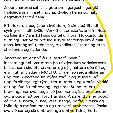
Á opnunartíma safnsins geta sýningargestir gengið
frjálslega um innsetninguna, dvalið í henni og haft
gagnvirkt áhrif á hana.
Eftir lokun, á auglýstum kvöldum, á sér stað lifandi
sýning yfir heilt kvöld. Verkið er samstarfsverkefni Rósu
og Íslenska Dansflokksins og tekur fjórar klukkustundir í
flutningi. Þar veltir höfundur fyrir sér tengslum á milli
dans, kóreógrafíu, tónlistar, myndlistar, líkama og efna,
áhorfenda og flytjenda.
Áhorfendum er boðið í lautarferð innan í
innsetningunni. Þar mæta þau flytjendum verksins sem
birtast sem skúlptúrar, verur og dýr, náttúra eða öfl og
eru hluti af vistkerfi MOLTU. Um er að ræða allsherjar
upplifun. Áhorfendum býðst staður og stund til að
upplifa síbreytilegt rými, rætur, rotnun og umrót. Verkið
er upplifun á umbreytingu og tíma. Stundum eru
breytingarnar svo hægar að þær varla sjást, en stundum
svo snöggar að þær fóru framhjá. Áhorfendum er boðið
að dvelja, horfa, hlusta, vera, hanga, borða, drekka og
hvíla sig á meðan menn og umhverfi umbreytast. Ranka
svo við sér og sjá umbreytingu umhverfisins, horfa