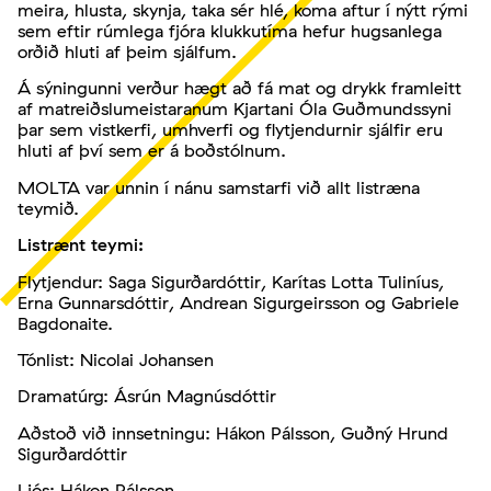
meira, hlusta, skynja, taka sér hlé, koma aftur í nýtt rými
sem eftir rúmlega fjóra klukkutíma hefur hugsanlega
orðið hluti af þeim sjálfum.
Á sýningunni verður hægt að fá mat og drykk framleitt
af matreiðslumeistaranum Kjartani Óla Guðmundssyni
þar sem vistkerfi, umhverfi og flytjendurnir sjálfir eru
hluti af því sem er á boðstólnum.
MOLTA var unnin í nánu samstarfi við allt listræna
teymið.
Listrænt teymi:
Flytjendur: Saga Sigurðardóttir, Karítas Lotta Tuliníus,
Erna Gunnarsdóttir, Andrean Sigurgeirsson og Gabriele
Bagdonaite.
Tónlist: Nicolai Johansen
Dramatúrg: Ásrún Magnúsdóttir
Aðstoð við innsetningu: Hákon Pálsson, Guðný Hrund
Sigurðardóttir
Ljós: Hákon Pálsson