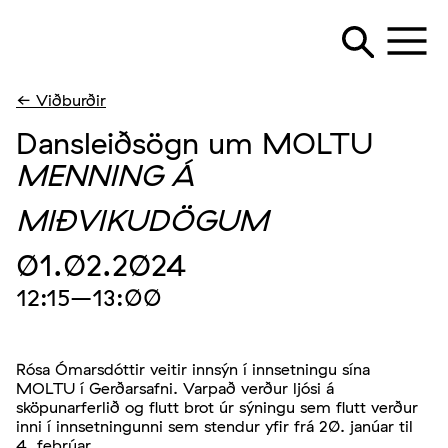
← Viðburðir
Dansleiðsögn um MOLTU
MENNING Á
MIÐVIKUDÖGUM
01.02.2024
12:15
–13:00
Rósa Ómarsdóttir veitir innsýn í innsetningu sína
MOLTU í Gerðarsafni. Varpað verður ljósi á
sköpunarferlið og flutt brot úr sýningu sem flutt verður
inni í innsetningunni sem stendur yfir frá 20. janúar til
4. febrúar.