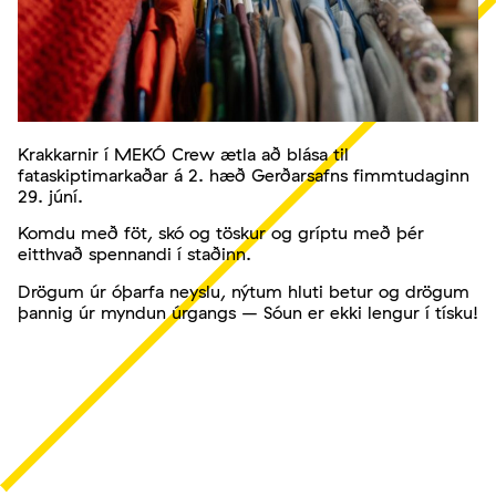
Krakkarnir í MEKÓ Crew ætla að blása til
fataskiptimarkaðar á 2. hæð Gerðarsafns fimmtudaginn
29. júní.
Komdu með föt, skó og töskur og gríptu með þér
eitthvað spennandi í staðinn.
Drögum úr óþarfa neyslu, nýtum hluti betur og drögum
þannig úr myndun úrgangs – Sóun er ekki lengur í tísku!