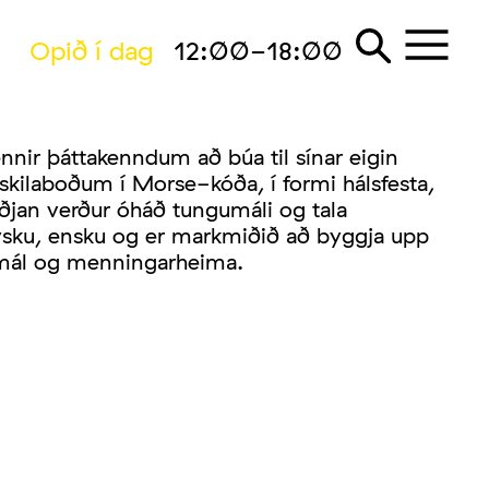
Opið í dag
12:00-18:00
nnir þáttakenndum að búa til sínar eigin
kilaboðum í Morse-kóða, í formi hálsfesta,
jan verður óháð tungumáli og tala
ýsku, ensku og er markmiðið að byggja upp
umál og menningarheima.