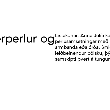
erperlur og
Listakonan Anna Júlía ke
perlusamsetningar með s
armbanda eða óróa. Smið
leiðbeinendur pólsku, þ
samskipti þvert á tung