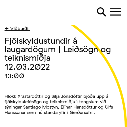
← Viðburðir
Fjölskyldustundir á
laugardögum | Leiðsögn og
teiknismiðja
12.03.2022
13:00
Hlökk Þrastardóttir og Silja Jónsdóttir bjóða upp á
fjölskylduleiðsögn og teiknismiðju í tengslum við
sýningar Santiago Mostyn, Elínar Hansdóttur og Úlfs
Hanssonar sem nú standa yfir í Gerðarsafni.