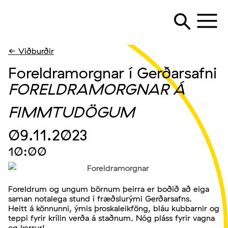
← Viðburðir
Foreldramorgnar í Gerðarsafni
FORELDRAMORGNAR Á
FIMMTUDÖGUM
09.11.2023
10:00
Foreldrum og ungum börnum þeirra er boðið að eiga
saman notalega stund í fræðslurými Gerðarsafns.
Heitt á könnunni, ýmis þroskaleikföng, bláu kubbarnir og
teppi fyrir krílin verða á staðnum. Nóg pláss fyrir vagna
og kerrur!