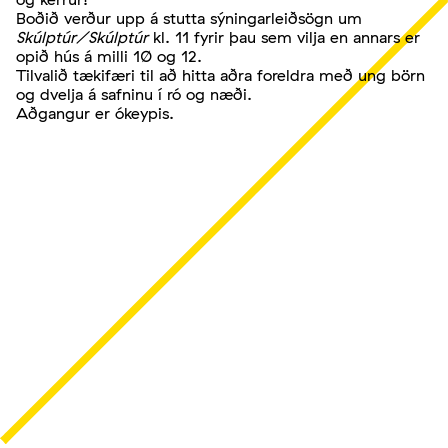
Boðið verður upp á stutta sýningarleiðsögn um
Skúlptúr/Skúlptúr
kl. 11 fyrir þau sem vilja en annars er
opið hús á milli 10 og 12.
Tilvalið tækifæri til að hitta aðra foreldra með ung börn
og dvelja á safninu í ró og næði.
Aðgangur er ókeypis.