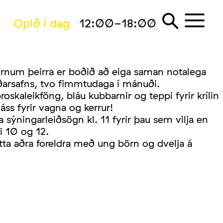
Opið í dag
12:00-18:00
num þeirra er boðið að eiga saman notalega
ðarsafns, tvo fimmtudaga í mánuði.
oskaleikföng, bláu kubbarnir og teppi fyrir krílin
ss fyrir vagna og kerrur!
 sýningarleiðsögn kl. 11 fyrir þau sem vilja en
i 10 og 12.
hitta aðra foreldra með ung börn og dvelja á