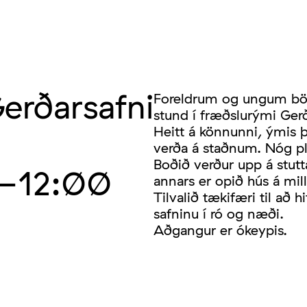
erðarsafni
Foreldrum og ungum bör
stund í fræðslurými Ger
Heitt á könnunni, ýmis þr
verða á staðnum. Nóg plá
Boðið verður upp á stutta
–12:00
annars er opið hús á mill
Tilvalið tækifæri til að 
safninu í ró og næði.
Aðgangur er ókeypis.