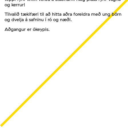
og kerrur!
Tilvalið tækifæri til að hitta aðra foreldra með ung börn
og dvelja á safninu í ró og næði.
Aðgangur er ókeypis.