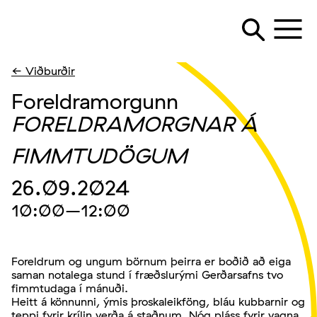
← Viðburðir
Foreldramorgunn
FORELDRAMORGNAR Á
FIMMTUDÖGUM
26.09.2024
10:00
–12:00
Foreldrum og ungum börnum þeirra er boðið að eiga
saman notalega stund í fræðslurými Gerðarsafns tvo
fimmtudaga í mánuði.
Heitt á könnunni, ýmis þroskaleikföng, bláu kubbarnir og
teppi fyrir krílin verða á staðnum. Nóg pláss fyrir vagna