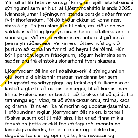
Yfirfull af lífi feta verkin sig í kring um sjálf listafólksins á
sýningunni sem er hluti af Ljósmyndahátíð Íslands 2025.
Manneskjurnar í sýningunni standa berskjaldaðar frammi
fyrir áhorfendum. Fólkið býður okkur að koma nær,
stara á sig. En þau stara líka til baka, eru síður en svo
valdalaus viðföng ljósmyndarans heldur aðalleikararnir í
sinni sögu. Við erum velkomin en höfum stigið inn á
þeirra yfirráðasvæði. Verkin eru róttæk hvísl og við
þurfum að koma inn fyrir til að heyra í óeirðinni. Hún
býr í persónulegum frásögnum, sögum heimsins sem
sagðar eru frá einstöku sjónarhorni hvers skapara.
Ljósmyndamiðillinn er í aðalhlutverki á sýningunni en
ófullkomleiki einkennir margar myndanna þar sem
úthugsaðri myndbyggingu og tæknilegri fullkomnun er
kastað á glæ til að nálgast einlægni, til að komast nærri
lífinu. Hráleikanum er beitt til að fá okkur til að sjá út frá
tilfinningalegri vídd, til að sýna okkur orku, tráma, kaos
og drama lífsins en líka húmorinn og uppátækjasemina.
Hefðbundnar reglur ljósmyndamiðilsins eru brotnar í
fölskvalausum óði til miðilsins. Hér er að finna mikla
fegurð en þetta er ekki fegurð fagurbókmennta og
landslagsmálverks, hér eru drunur og pönktextar,
dagbókarfærslur og opin hjörtu, líkamsvessar og