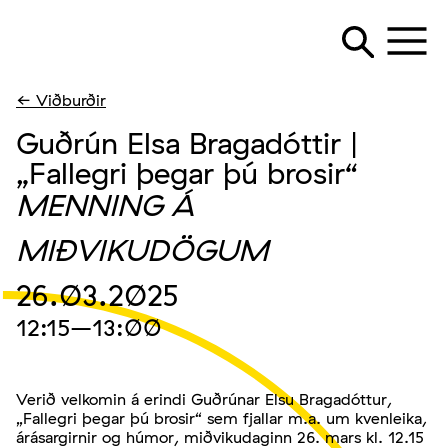
← Viðburðir
Guðrún Elsa Bragadóttir |
„Fallegri þegar þú brosir“
MENNING Á
MIÐVIKUDÖGUM
26.03.2025
12:15
–13:00
Verið velkomin á erindi Guðrúnar Elsu Bragadóttur,
„Fallegri þegar þú brosir“ sem fjallar m.a. um kvenleika,
árásargirnir og húmor, miðvikudaginn 26. mars kl. 12.15