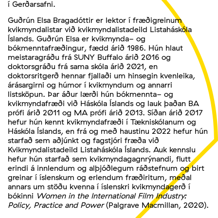
í Gerðarsafni.
Guðrún Elsa Bragadóttir er lektor í fræðigreinum
kvikmyndalistar við kvikmyndalistadeild Listaháskóla
Íslands. Guðrún Elsa er kvikmynda- og
bókmenntafræðingur, fædd árið 1986. Hún hlaut
meistaragráðu frá SUNY Buffalo árið 2016 og
doktorsgráðu frá sama skóla árið 2021, en
doktorsritgerð hennar fjallaði um hinsegin kvenleika,
árásargirni og húmor í kvikmyndum og annarri
listsköpun. Þar áður lærði hún bókmennta- og
kvikmyndafræði við Háskóla Íslands og lauk þaðan BA
prófi árið 2011 og MA prófi árið 2013. Síðan árið 2017
hefur hún kennt kvikmyndafræði í Tækniskólanum og
Háskóla Íslands, en frá og með haustinu 2022 hefur hún
starfað sem aðjúnkt og fagstjóri fræða við
Kvikmyndalistadeild Listaháskóla Íslands. Auk kennslu
hefur hún starfað sem kvikmyndagagnrýnandi, flutt
erindi á innlendum og alþjóðlegum ráðstefnum og birt
greinar í íslenskum og erlendum fræðiritum, meðal
annars um stöðu kvenna í íslenskri kvikmyndagerð í
bókinni
Women in the International Film Industry:
Policy, Practice and Power
(Palgrave Macmillan, 2020).