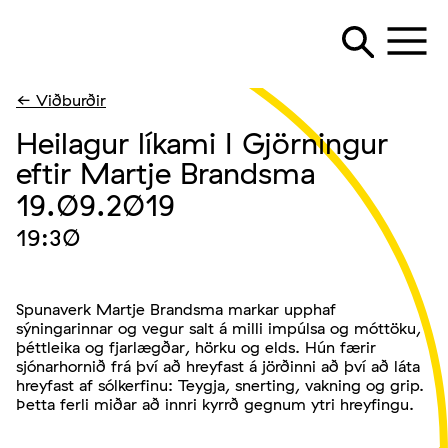
← Viðburðir
Heilagur líkami I Gjörningur
eftir Martje Brandsma
19.09.2019
19:30
Spunaverk Martje Brandsma markar upphaf
sýningarinnar og vegur salt á milli impúlsa og móttöku,
þéttleika og fjarlægðar, hörku og elds. Hún færir
sjónarhornið frá því að hreyfast á jörðinni að því að láta
hreyfast af sólkerfinu: Teygja, snerting, vakning og grip.
Þetta ferli miðar að innri kyrrð gegnum ytri hreyfingu.