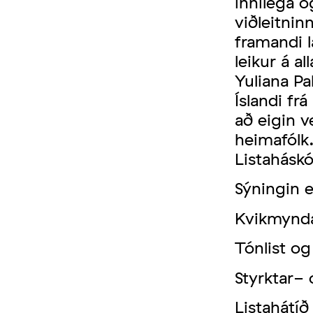
innilega o
viðleitnin
framandi l
leikur á a
Yuliana Pa
Íslandi fr
að eigin v
heimafólk
Listaháskó
Sýningin e
Kvikmynda
Tónlist o
Styrktar- 
Listahátíð