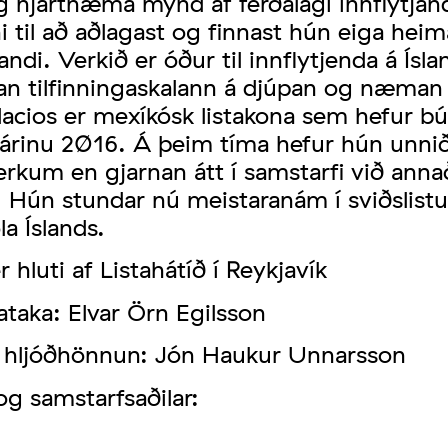
g hjartnæma mynd af ferðalagi innflytjan
ni til að aðlagast og finnast hún eiga heim
andi. Verkið er óður til innflytjenda á Ísla
llan tilfinningaskalann á djúpan og næman
lacios er mexíkósk listakona sem hefur bú
á árinu 2016. Á þeim tíma hefur hún unnið
erkum en gjarnan átt í samstarfi við anna
. Hún stundar nú meistaranám í sviðslist
la Íslands.
r hluti af Listahátíð í Reykjavík
taka: Elvar Örn Egilsson
g hljóðhönnun: Jón Haukur Unnarsson
og samstarfsaðilar: