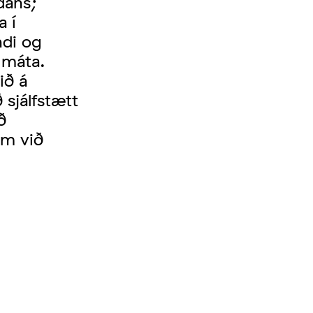
dans;
a í
ndi og
 máta.
ið á
 sjálfstætt
ð
um við