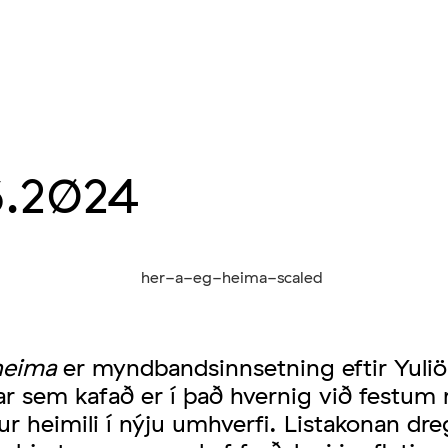
.2024
heima
er myndbandsinnsetning eftir Yuli
ar sem kafað er í það hvernig við festum
r heimili í nýju umhverfi. Listakonan dr