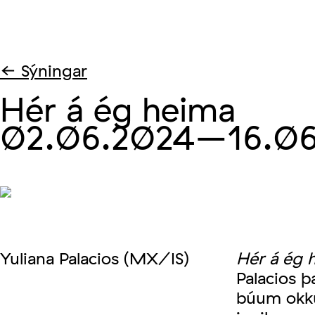
← Sýningar
Hér á ég heima
02.06.2024
–16.06
Yuliana Palacios (MX/IS)
Hér á ég 
Palacios þ
búum okku