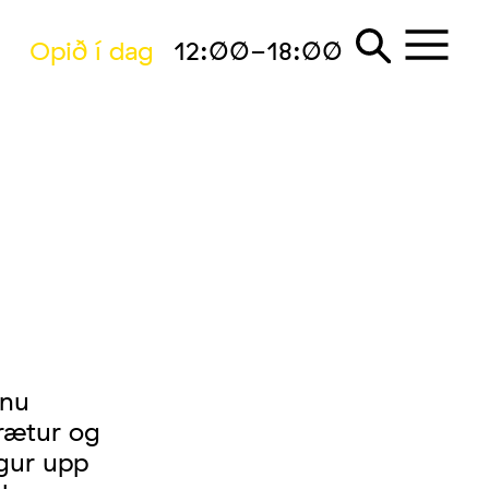
Opið í dag
12:00-18:00
önu
 rætur og
egur upp