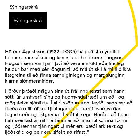
Sýningarskrá
Sýningarskrá
Hörður Ágústsson (1922-2005) nálgaðist myndlist,
hönnun, rannsóknir og kennslu af heildrænni hugsun.
Hugsun sem var fjarri því að vera einföld eða línuleg
heldur bar með sér löngun til að má út skil á milli ólíkra
listgreina til að finna sameiginlegan og margslunginn
kjarna sjónmenningar.
Hörður þróaði nálgun sína út frá innblæstri sem hann
sótti úr umhverfi sínu og hugmyndafræði um eðli og
möguleika sjónlista. Í allri sköpun sinni leyfði hann sér að
flæða á milli ólíkra tjáningarleiða, bæði hvað varðar
fagurfræði og listgreinar. Í viðtali segir Hörður að hann
hafi sveiflast á milli leitarinnar að hinu fullkomna formi
og ljóðrænnar tjáningar: „Í mér eru bæði arkitekt og
ljóðskáld og þeir eru sífellt að rífast.“