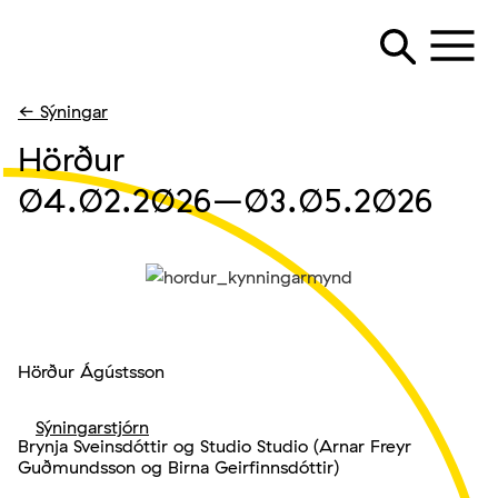
← Sýningar
Hörður
04.02.2026
–03.05.2026
Hörður Ágústsson
Sýningarstjórn
Brynja Sveinsdóttir og Studio Studio (Arnar Freyr
Guðmundsson og Birna Geirfinnsdóttir)