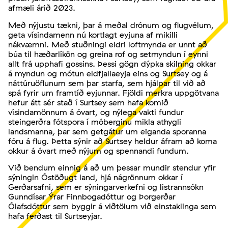
afmæli árið 2023.
Með nýjustu tækni, þar á meðal drónum og flugvélum,
geta vísindamenn nú kortlagt eyjuna af mikilli
nákvæmni. Með stuðningi eldri loftmynda er unnt að
búa til hæðarlíkön og greina rof og setmyndun í eynni
allt frá upphafi gossins. Þessi gögn dýpka skilning okkar
á myndun og mótun eldfjallaeyja eins og Surtsey og á
náttúruöflunum sem þar starfa, sem hjálpar til við að
spá fyrir um framtíð eyjunnar. Fjöldi merkra uppgötvana
hefur átt sér stað í Surtsey sem hafa komið
vísindamönnum á óvart, og nýlega vakti fundur
steingerðra fótspora í móberginu mikla athygli
landsmanna, þar sem getgátur um eiganda sporanna
fóru á flug. Þetta sýnir að Surtsey heldur áfram að koma
okkur á óvart með nýjum og spennandi fundum.
Við bendum einnig á að um þessar mundir stendur yfir
sýningin Óstöðugt land, hjá nágrönnum okkar í
Gerðarsafni, sem er sýningarverkefni og listrannsókn
Gunndísar Ýrar Finnbogadóttur og Þorgerðar
Ólafsdóttur sem byggir á viðtölum við einstaklinga sem
hafa ferðast til Surtseyjar.