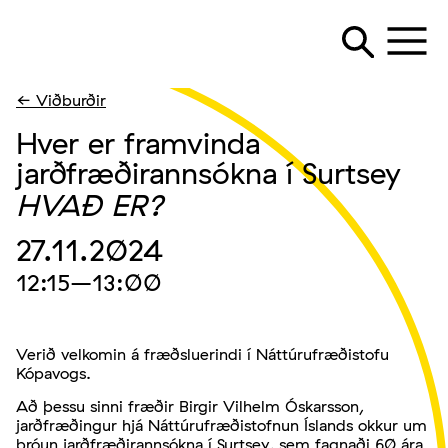
← Viðburðir
Hver er framvinda
jarðfræðirannsókna í Surtsey
HVAÐ ER?
27.11.2024
12:15
–13:00
Verið velkomin á fræðsluerindi í Náttúrufræðistofu
Kópavogs.
Að þessu sinni fræðir Birgir Vilhelm Óskarsson,
jarðfræðingur hjá Náttúrufræðistofnun Íslands okkur um
þróun jarðfræðirannsókna í Surtsey, sem fagnaði 60 ára