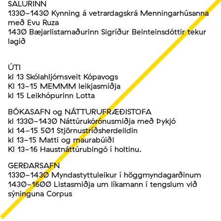
SALURINN
1330-1430 Kynning á vetrardagskrá Menningarhúsanna
með Evu Ruza
1430 Bæjarlistamaðurinn Sigríður Beinteinsdóttir tekur
lagið
ÚTI
kl 13 Skólahljómsveit Kópavogs
Kl 13-15 MEMMM leikjasmiðja
kl 15 Leikhópurinn Lotta
BÓKASAFN og NÁTTURUFRÆÐISTOFA
kl 1330-1430 Náttúrukórónusmiðja með Þykjó
kl 14-15 501 Stjörnustríðsherdeildin
kl 13-15 Matti og maurabúið!
Kl 13-16 Haustnáttúrubingó í holtinu.
GERÐARSAFN
1330-1430 Myndastyttuleikur í höggmyndagarðinum
1430-1600 Listasmiðja um líkamann í tengslum við
sýninguna Corpus