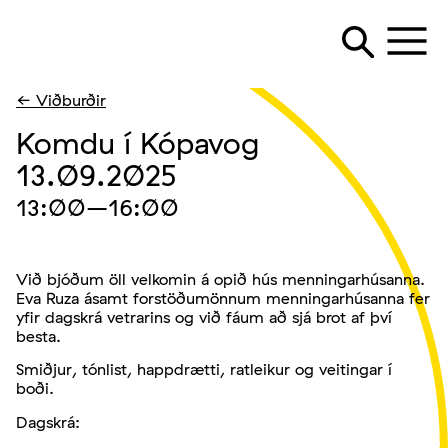
← Viðburðir
Komdu í Kópavog
13.09.2025
13:00
–16:00
Við bjóðum öll velkomin á opið hús menningarhúsanna.
Eva Ruza ásamt forstöðumönnum menningarhúsanna fer
yfir dagskrá vetrarins og við fáum að sjá brot af því
besta.
Smiðjur, tónlist, happdrætti, ratleikur og veitingar í
boði.
Dagskrá: