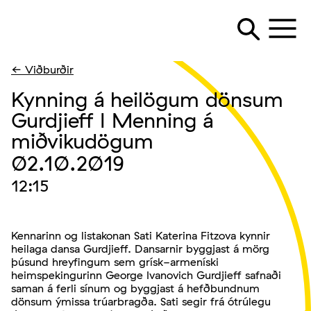
← Viðburðir
Kynning á heilögum dönsum
Gurdjieff I Menning á
miðvikudögum
02.10.2019
12:15
Kennarinn og listakonan Sati Katerina Fitzova kynnir
heilaga dansa Gurdjieff. Dansarnir byggjast á mörg
þúsund hreyfingum sem grísk-armeníski
heimspekingurinn George Ivanovich Gurdjieff safnaði
saman á ferli sínum og byggjast á hefðbundnum
dönsum ýmissa trúarbragða. Sati segir frá ótrúlegu