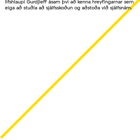
lífshlaupi Gurdjieff ásam því að kenna hreyfingarnar sem
eiga að stuðla að sjálfsskoðun og aðstoða við sjálfsnám.