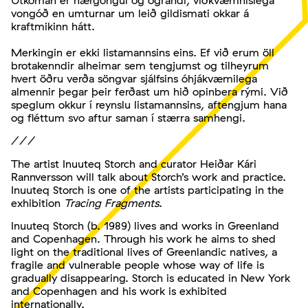
vongóð en umturnar um leið gildismati okkar á
kraftmikinn hátt.
Merkingin er ekki listamannsins eins. Ef við erum öll
brotakenndir alheimar sem tengjumst og tilheyrum
hvert öðru verða söngvar sjálfsins óhjákvæmilega
almennir þegar þeir ferðast um hið opinbera rými. Við
speglum okkur í reynslu listamannsins, aftengjum hana
og fléttum svo aftur saman í stærra samhengi.
///
The artist Inuuteq Storch and curator Heiðar Kári
Rannversson will talk about Storch’s work and practice.
Inuuteq Storch is one of the artists participating in the
exhibition
Tracing Fragments
.
Inuuteq Storch (b. 1989) lives and works in Greenland
and Copenhagen. Through his work he aims to shed
light on the traditional lives of Greenlandic natives, a
fragile and vulnerable people whose way of life is
gradually disappearing. Storch is educated in New York
and Copenhagen and his work is exhibited
internationally.