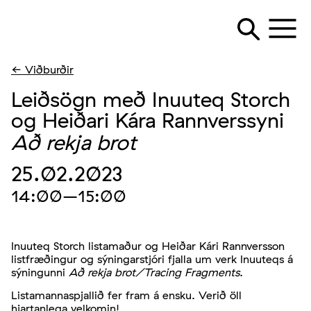
← Viðburðir
Leiðsögn með Inuuteq Storch
og Heiðari Kára Rannverssyni
Að rekja brot
25.02.2023
14:00
–15:00
Inuuteq Storch listamaður og Heiðar Kári Rannversson
listfræðingur og sýningarstjóri fjalla um verk Inuuteqs á
sýningunni
Að rekja brot/Tracing Fragments
.
Listamannaspjallið fer fram á ensku. Verið öll
hjartanlega velkomin!