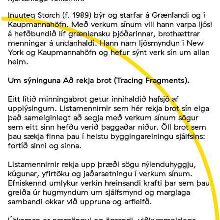
Inuuteq Storch (f. 1989) býr og starfar á Grænlandi og í
Kaupmannahöfn. Með verkum sínum vill hann varpa ljósi
á hefðbundið líf grænlensku þjóðarinnar, brothættrar
menningar á undanhaldi. Hann nam ljósmyndun í New
York og Kaupmannahöfn og hefur sýnt verk sín um allan
heim.
Um sýninguna Að rekja brot (Tracing Fragments).
Eitt lítið minningabrot getur innihaldið hafsjó af
upplýsingum. Listamennirnir sem hér rekja brot sín eiga
það sameiginlegt að segja með verkum sínum sögur
sem eitt sinn hefðu verið þaggaðar niður. Öll brot sem
þau sækja finna þau í helstu byggingareiningu sjálfsins:
fortíð sinni og sinna.
Listamennirnir rekja upp þræði sögu nýlenduhyggju,
kúgunar, yfirtöku og jaðarsetningu í verkum sínum.
Efniskennd umlykur verkin hreinsandi krafti þar sem þau
greiða úr hugmyndum um sjálfsmynd og marglaga
sambandi okkar við uppruna og arfleifð.
Útkoman er nærgöngul og ögrandi, viðkvæmnislega