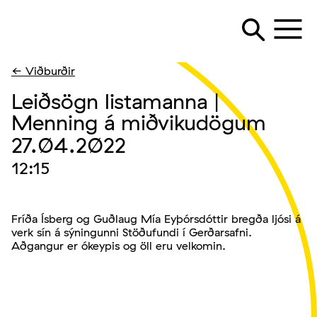
← Viðburðir
Leiðsögn listamanna |
Menning á miðvikudögum
27.04.2022
12:15
Fríða Ísberg og Guðlaug Mía Eyþórsdóttir bregða ljósi á
verk sín á sýningunni Stöðufundi í Gerðarsafni.
Aðgangur er ókeypis og öll eru velkomin.