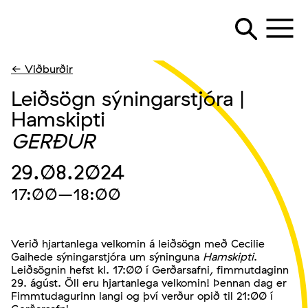
← Viðburðir
Leiðsögn sýningarstjóra |
Hamskipti
GERÐUR
29.08.2024
17:00
–18:00
Verið hjartanlega velkomin á leiðsögn með Cecilie
Gaihede sýningarstjóra um sýninguna
Hamskipti
.
Leiðsögnin hefst kl. 17:00 í Gerðarsafni, fimmutdaginn
29. ágúst. Öll eru hjartanlega velkomin! Þennan dag er
Fimmtudagurinn langi og því verður opið til 21:00 í