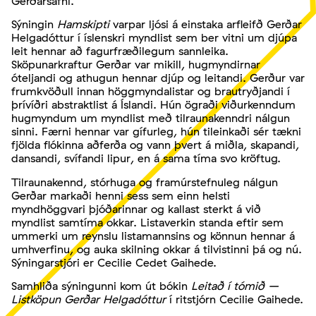
Gerðarsafni.
Sýningin
Hamskipti
varpar ljósi á einstaka arfleifð Gerðar
Helgadóttur í íslenskri myndlist sem ber vitni um djúpa
leit hennar að fagurfræðilegum sannleika.
Sköpunarkraftur Gerðar var mikill, hugmyndirnar
óteljandi og athugun hennar djúp og leitandi. Gerður var
frumkvöðull innan höggmyndalistar og brautryðjandi í
þrívíðri abstraktlist á Íslandi. Hún ögraði viðurkenndum
hugmyndum um myndlist með tilraunakenndri nálgun
sinni. Færni hennar var gífurleg, hún tileinkaði sér tækni
fjölda flókinna aðferða og vann þvert á miðla, skapandi,
dansandi, svífandi lipur, en á sama tíma svo kröftug.
Tilraunakennd, stórhuga og framúrstefnuleg nálgun
Gerðar markaði henni sess sem einn helsti
myndhöggvari þjóðarinnar og kallast sterkt á við
myndlist samtíma okkar. Listaverkin standa eftir sem
ummerki um reynslu listamannsins og könnun hennar á
umhverfinu, og auka skilning okkar á tilvistinni þá og nú.
Sýningarstjóri er Cecilie Cedet Gaihede.
Samhliða sýningunni kom út bókin
Leitað í tómið –
Listköpun Gerðar Helgadóttur
í ritstjórn Cecilie Gaihede.