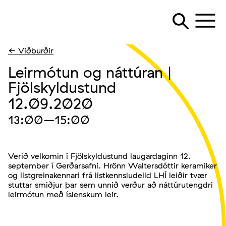
← Viðburðir
Leirmótun og náttúran |
Fjölskyldustund
12.09.2020
13:00
–15:00
Verið velkomin í Fjölskyldustund laugardaginn 12.
september í Gerðarsafni. Hrönn Waltersdóttir keramiker
og listgreinakennari frá listkennsludeild LHÍ leiðir tvær
stuttar smiðjur þar sem unnið verður að náttúrutengdri
leirmótun með íslenskum leir.