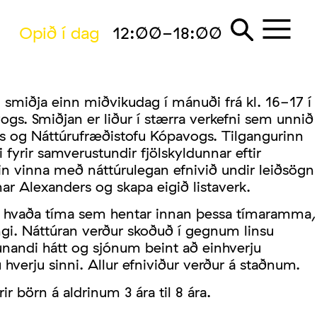
Opið í dag
12:00-18:00
ld smiðja einn miðvikudag í mánuði frá kl. 16-17 í
gs. Smiðjan er liður í stærra verkefni sem unnið
ns og Náttúrufræðistofu Kópavogs. Tilgangurinn
 fyrir samverustundir fjölskyldunnar eftir
nin vinna með náttúrulegan efnivið undir leiðsögn
r Alexanders og skapa eigið listaverk.
á hvaða tíma sem hentar innan þessa tímaramma,
engi. Náttúran verður skoðuð í gegnum linsu
nandi hátt og sjónum beint að einhverju
hverju sinni. Allur efniviður verður á staðnum.
ir börn á aldrinum 3 ára til 8 ára.