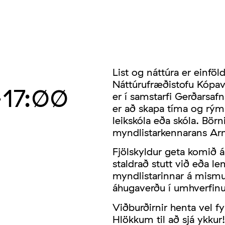
List og náttúra er einfö
Náttúrufræðistofu Kópavo
17:00
er í samstarfi Gerðarsaf
er að skapa tíma og rými
leikskóla eða skóla. Bör
myndlistarkennarans Arna
Fjölskyldur geta komið 
staldrað stutt við eða l
myndlistarinnar á mismu
áhugaverðu í umhverfinu 
Viðburðirnir henta vel fyr
Hlökkum til að sjá ykkur!