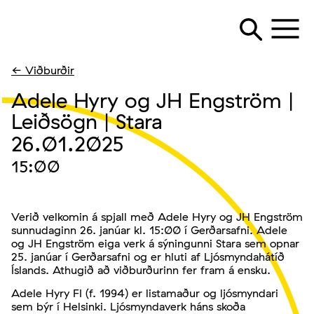
← Viðburðir
Adele Hyry og JH Engström |
Leiðsögn | Stara
26.01.2025
15:00
Verið velkomin á spjall með Adele Hyry og JH Engström
sunnudaginn 26. janúar kl. 15:00 í Gerðarsafni. Adele
og JH Engström eiga verk á sýningunni Stara sem opnar
25. janúar í Gerðarsafni og er hluti af Ljósmyndahátíð
Íslands. Athugið að viðburðurinn fer fram á ensku.
Adele Hyry FI (f. 1994) er listamaður og ljósmyndari
sem býr í Helsinki. Ljósmyndaverk háns skoða