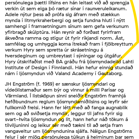
persónulega þætti lífsins en hán leitast við að sprengja
verkin út sem eiga þó rætur sínar í raunveruleikanum.
Adele nýtur þess að prófa sig áfram með stækkun
mynda í litmyrkraherbergi og setja fundna hluti í nýtt
samhengi í framsetningum sínum sem gefa verkunum
yfirbragð skúlptúra. Hán reynir að forðast fyrirfram
ákveðna ramma og stígur út fyrir ríkjandi norm. Ást,
samfélag og umhyggja koma ítrekað fram í fjölbreyttum
verkum Hyry sem spretta úr skrásetningu á
hversdeginum og umbreytast í sýningar og útgáfur.
Hyry útskrifaðist með BA gráðu frá ljósmyndadeild Lahti
Institute of Design í Finnlandi. Hán hefur einnig stundað
nám í ljósmyndun við Valand Academy í Gautaborg.
JH Engström (f. 1969) er sænskur ljósmyndari og
vídeólistamaður sem býr og vinnur á milli Parísar og
Värmland. Í listsköpun sinni sneiðir Engström framhjá
hefðbundnum reglum ljósmyndamiðilsins og leyfir sér
fullkomið frelsi. Hann fer létt með að fanga augnablik
sem og að sviðsetja myndir, leggur til jafns fyrir sig
svart-hvíta ljósmyndun og lit, hann hefur náð tökum á
tilviljuninni og leikur sér með tækni til að setja fram
vangaveltur um ljósmyndunina sjálfa. Nálgun Engströms
felur í sér mjög persónulega túlkun á heiminum þar sem