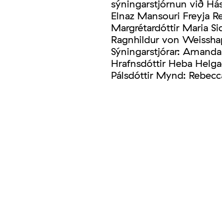
sýningarstjórnun við H
Elnaz Mansouri Freyja Re
Margrétardóttir Maria 
Ragnhildur von Weissh
Sýningarstjórar: Amanda
Hrafnsdóttir Heba Helgad
Pálsdóttir Mynd: Rebec