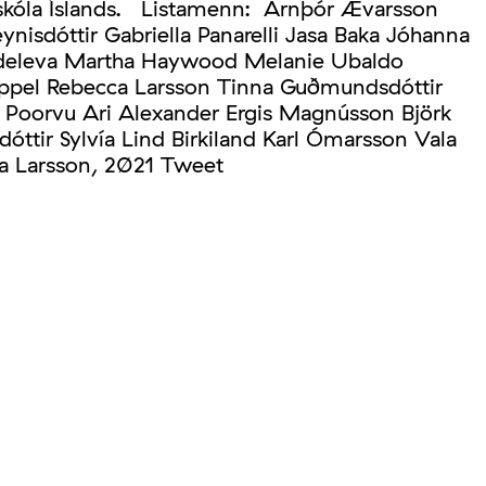
áskóla Íslands. Listamenn: Arnþór Ævarsson
ynisdóttir Gabriella Panarelli Jasa Baka Jóhanna
Sideleva Martha Haywood Melanie Ubaldo
appel Rebecca Larsson Tinna Guðmundsdóttir
 Poorvu Ari Alexander Ergis Magnússon Björk
óttir Sylvía Lind Birkiland Karl Ómarsson Vala
ca Larsson, 2021 Tweet