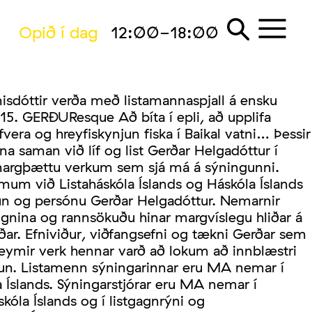
Opið í dag
12:00-18:00
isdóttir verða með listamannaspjall á ensku
15. GERÐUResque Að bíta í epli, að upplifa
vera og hreyfiskynjun fiska í Baikal vatni… Þessir
na saman við líf og list Gerðar Helgadóttur í
 margþættu verkum sem sjá má á sýningunni.
m við Listaháskóla Íslands og Háskóla Íslands
pun og persónu Gerðar Helgadóttur. Nemarnir
ignina og rannsökuðu hinar margvíslegu hliðar á
erðar. Efniviður, viðfangsefni og tækni Gerðar sem
geymir verk hennar varð að lokum að innblæstri
köpun. Listamenn sýningarinnar eru MA nemar í
a Íslands. Sýningarstjórar eru MA nemar í
kóla Íslands og í listgagnrýni og