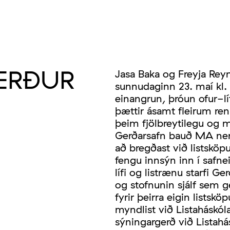
 GERÐUR
Jasa Baka og Freyja Reyn
sunnudaginn 23. maí kl. 
einangrun, þróun ofur-líf
þættir ásamt fleirum ren
þeim fjölbreytilegu og
Gerðarsafn bauð MA nemu
að bregðast við listskö
fengu innsýn inn í safne
lífi og listrænu starfi G
og stofnunin sjálf sem 
fyrir þeirra eigin lists
myndlist við Listaháskól
sýningargerð við Listahás