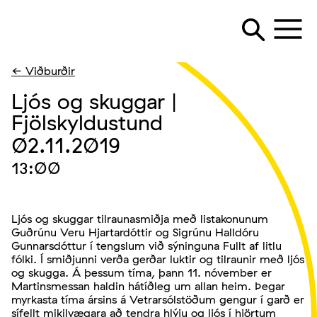
← Viðburðir
Ljós og skuggar |
Fjölskyldustund
02.11.2019
13:00
Ljós og skuggar tilraunasmiðja með listakonunum
Guðrúnu Veru Hjartardóttir og Sigrúnu Halldóru
Gunnarsdóttur í tengslum við sýninguna Fullt af litlu
fólki. Í smiðjunni verða gerðar luktir og tilraunir með ljós
og skugga. Á þessum tíma, þann 11. nóvember er
Martinsmessan haldin hátíðleg um allan heim. Þegar
myrkasta tíma ársins á Vetrarsólstöðum gengur í garð er
sífellt mikilvægara að tendra hlýju og ljós í hjörtum