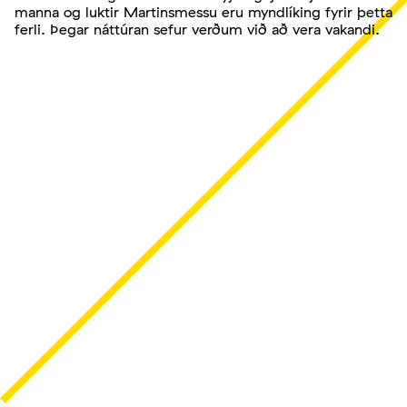
manna og luktir Martinsmessu eru myndlíking fyrir þetta
ferli. Þegar náttúran sefur verðum við að vera vakandi.