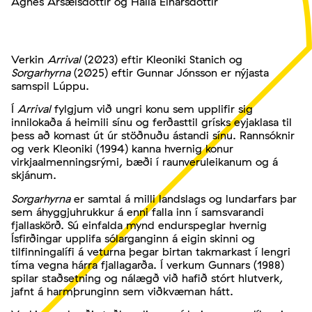
Agnes Ársælsdóttir og Halla Einarsdóttir
Verkin
Arrival
(2023) eftir Kleoniki Stanich og
Sorgarhyrna
(2025) eftir Gunnar Jónsson er nýjasta
samspil Lúppu.
Í
Arrival
fylgjum við ungri konu sem upplifir sig
innilokaða á heimili sínu og ferðasttil grísks eyjaklasa til
þess að komast út úr stöðnuðu ástandi sínu. Rannsóknir
og verk Kleoniki (1994) kanna hvernig konur
virkjaalmenningsrými, bæði í raunveruleikanum og á
skjánum.
Sorgarhyrna
er samtal á milli landslags og lundarfars þar
sem áhyggjuhrukkur á enni falla inn í samsvarandi
fjallaskörð. Sú einfalda mynd endurspeglar hvernig
Ísfirðingar upplifa sólarganginn á eigin skinni og
tilfinningalífi á veturna þegar birtan takmarkast í lengri
tíma vegna hárra fjallagarða. Í verkum Gunnars (1988)
spilar staðsetning og nálægð við hafið stórt hlutverk,
jafnt á harmþrunginn sem viðkvæman hátt.