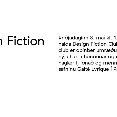
 Fiction
Þriðjudaginn 8. maí kl.
halda Design Fiction Clu
club er opinber umræðuv
nýja hætti hönnunar og mö
hagkerfi, iðnað og menni
safninu Gaité Lyrique Í Pa