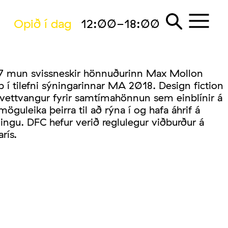
Opið í dag
12:00-18:00
 17 mun svissneskir hönnuðurinn Max Mollon
b í tilefni sýningarinnar MA 2018. Design fiction
ettvangur fyrir samtímahönnun sem einblínir á
guleika þeirra til að rýna í og hafa áhrif á
ngu. DFC hefur verið reglulegur viðburður á
rís.