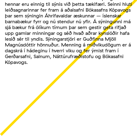
hennar eru einnig til sýnis við þetta tækifæri. Seinni hluti
leiðsagnarinnar fer fram á aðalsafni Bókasafns Kópavogs
þar sem sýningin Áhrifavaldar æskunnar – íslenskar
barnabækur fyrr og nú stendur nú yfir. Á sýningunni má
sjá bækur frá ólíkum tímum þar sem gestir geta rifjað
upp gamlar minningar og séð hvað aðrar kynslóðir hafa
lesið sér til yndis. Sýningarstjóri er Guðfinna Mjöll
Magnúsdóttir hönnuður. Menning á miðvikudögum er á
dagskrá í hádeginu í hverri viku og fer ýmist fram í
Gerðarsafni, Salnum, Náttúrufræðistofu og Bókasafni
Kópavogs.