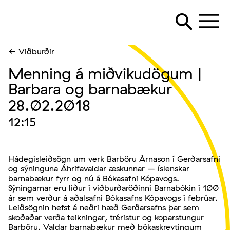
← Viðburðir
Menning á miðvikudögum |
Barbara og barnabækur
28.02.2018
12:15
Hádegisleiðsögn um verk Barböru Árnason í Gerðarsafni
og sýninguna Áhrifavaldar æskunnar – íslenskar
barnabækur fyrr og nú á Bókasafni Kópavogs.
Sýningarnar eru liður í viðburðaröðinni Barnabókin í 100
ár sem verður á aðalsafni Bókasafns Kópavogs í febrúar.
Leiðsögnin hefst á neðri hæð Gerðarsafns þar sem
skoðaðar verða teikningar, tréristur og koparstungur
Barböru. Valdar barnabækur með bókaskreytingum