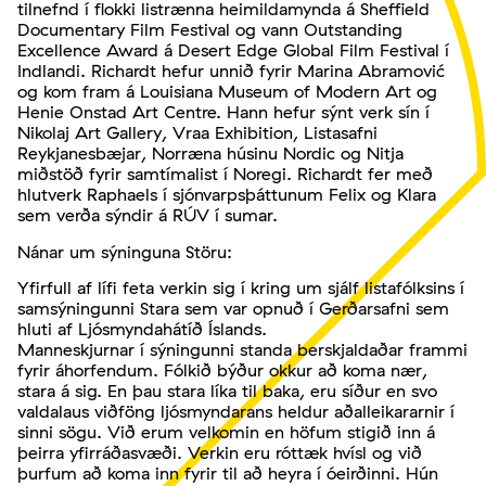
tilnefnd í flokki listrænna heimildamynda á Sheffield
Documentary Film Festival og vann Outstanding
Excellence Award á Desert Edge Global Film Festival í
Indlandi. Richardt hefur unnið fyrir Marina Abramović
og kom fram á Louisiana Museum of Modern Art og
Henie Onstad Art Centre. Hann hefur sýnt verk sín í
Nikolaj Art Gallery, Vraa Exhibition, Listasafni
Reykjanesbæjar, Norræna húsinu Nordic og Nitja
miðstöð fyrir samtímalist í Noregi. Richardt fer með
hlutverk Raphaels í sjónvarpsþáttunum Felix og Klara
sem verða sýndir á RÚV í sumar.
Nánar um sýninguna Störu:
Yfirfull af lífi feta verkin sig í kring um sjálf listafólksins í
samsýningunni Stara sem var opnuð í Gerðarsafni sem
hluti af Ljósmyndahátíð Íslands.
Manneskjurnar í sýningunni standa berskjaldaðar frammi
fyrir áhorfendum. Fólkið býður okkur að koma nær,
stara á sig. En þau stara líka til baka, eru síður en svo
valdalaus viðföng ljósmyndarans heldur aðalleikararnir í
sinni sögu. Við erum velkomin en höfum stigið inn á
þeirra yfirráðasvæði. Verkin eru róttæk hvísl og við
þurfum að koma inn fyrir til að heyra í óeirðinni. Hún