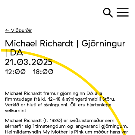
← Viðburðir
Michael Richardt | Gjörningur
| DA
21.03.2025
12:00
–18:00
Michael Richardt fremur gjörninginn DA alla
fimmtudaga frá kl. 12-18 á sýningartímabili Störu.
Verkið er hluti af sýningunni. Öll eru hjartanlega
velkomin!
Michael Richardt (f. 1980) er sviðslistamaður sem
sérhæfir sig í tímatengdum og langvarandi gjörningum.
Heimildamyndin My Mother Is Pink um móður hans var