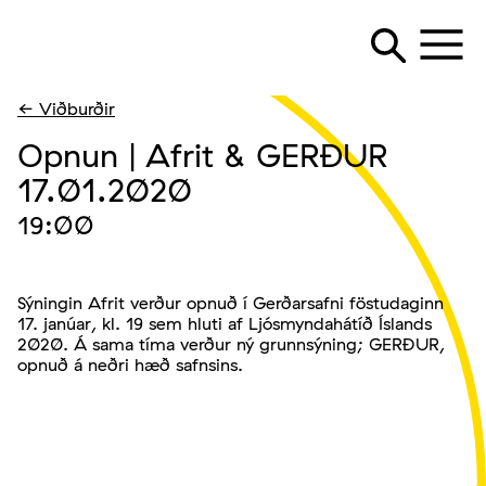
← Viðburðir
Opnun | Afrit & GERÐUR
17.01.2020
19:00
Sýningin Afrit verður opnuð í Gerðarsafni föstudaginn
17. janúar, kl. 19 sem hluti af Ljósmyndahátíð Íslands
2020. Á sama tíma verður ný grunnsýning; GERÐUR,
opnuð á neðri hæð safnsins.