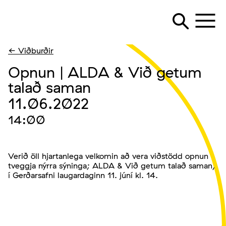
← Viðburðir
Opnun | ALDA & Við getum
talað saman
11.06.2022
14:00
Verið öll hjartanlega velkomin að vera viðstödd opnun
tveggja nýrra sýninga; ALDA & Við getum talað saman,
í Gerðarsafni laugardaginn 11. júní kl. 14.