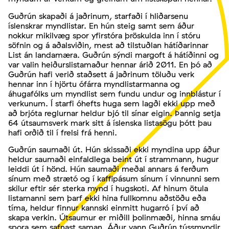
Guðrún skapaði á jaðrinum, starfaði í hliðarsenu
íslenskrar myndlistar. En hún steig samt sem áður
nokkur mikilvæg spor yfirstóra þröskulda inn í stóru
söfnin og á aðalsviðin, mest að tilstuðlan hátíðarinnar
List án landamæra. Guðrún sýndi margoft á hátíðinni og
var valin heiðurslistamaður hennar árið 2011. En þó að
Guðrún hafi verið staðsett á jaðrinum töluðu verk
hennar inn í hjörtu ófárra myndlistarmanna og
áhugafólks um myndlist sem fundu undur og innblástur í
verkunum. Í starfi óhefts huga sem lagði ekki upp með
að brjóta reglurnar heldur bjó til sínar eigin. Þannig setja
64 útsaumsverk mark sitt á íslenska listasögu þótt þau
hafi orðið til í frelsi frá henni.
Guðrún saumaði út. Hún skissaði ekki myndina upp áður
heldur saumaði einfaldlega beint út í strammann, hugur
leiddi út í hönd. Hún saumaði meðal annars á ferðum
sínum með strætó og í kaffipásum sínum í vinnunni sem
skilur eftir sér sterka mynd í hugskoti. Af hinum ötula
listamanni sem þarf ekki hina fullkomnu aðstöðu eða
tíma, heldur finnur kannski einmitt hugarró í því að
skapa verkin. Útsaumur er miðill þolinmæði, hinna smáu
spora sem safnast saman. Áður vann Guðrún tússmyndir