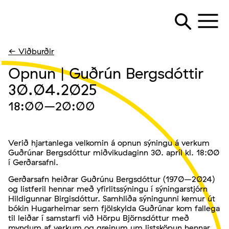
← Viðburðir
Opnun | Guðrún Bergsdóttir
30.04.2025
18:00
–20:00
Verið hjartanlega velkomin á opnun sýningu á verkum
Guðrúnar Bergsdóttur miðvikudaginn 30. apríl kl. 18:00
í Gerðarsafni.
Gerðarsafn heiðrar Guðrúnu Bergsdóttur (1970–2024)
og listferil hennar með yfirlitssýningu í sýningarstjórn
Hildigunnar Birgisdóttur. Samhliða sýningunni kemur út
bókin Hugarheimar sem fjölskylda Guðrúnar kom fallega
til leiðar í samstarfi við Hörpu Björnsdóttur með
myndum af verkum og greinum um listsköpun hennar.