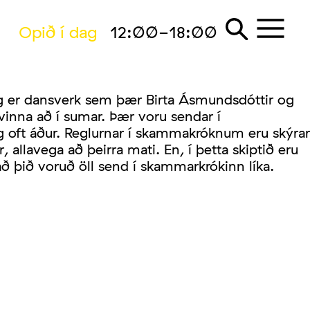
Opið í dag
12:00-18:00
g er dansverk sem þær Birta Ásmundsdóttir og
inna að í sumar. Þær voru sendar í
 oft áður. Reglurnar í skammakróknum eru skýrar
, allavega að þeirra mati. En, í þetta skiptið eru
ð þið voruð öll send í skammarkrókinn líka.