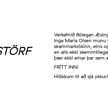
Verkefnið Rólegan Æsin
Inga María Olsen munu v
skammarkrókinn, eins og
STÖRF
en alls ekki skemmtilegar
þær ekki einar þar sem a
FRÍTT INN!
Hlökkum til að sjá ykkur!