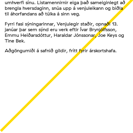
umhverfi sínu. Listamennirnir eiga það sameiginlegt að
brengla hversdaginn, snúa upp á venjuleikann og biðla
til áhorfandans að túlka á sinn veg.
Fyrri fasi sýningarinnar, Venjulegir staðir, opnaði 13.
janúar þar sem sýnd eru verk eftir Ívar Brynjólfsson,
Emmu Heiðarsdóttur, Haraldar Jónssonar, Joe Keys og
Tine Bek.
Aðgöngumiði á safnið gildir, frítt fyrir árskortshafa.