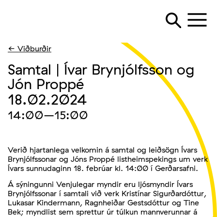
← Viðburðir
Samtal | Ívar Brynjólfsson og
Jón Proppé
18.02.2024
14:00
–15:00
Verið hjartanlega velkomin á samtal og leiðsögn Ívars
Brynjólfssonar og Jóns Proppé listheimspekings um verk
Ívars sunnudaginn 18. febrúar kl. 14:00 í Gerðarsafni.
Á sýningunni Venjulegar myndir eru ljósmyndir Ívars
Brynjólfssonar í samtali við verk Kristínar Sigurðardóttur,
Lukasar Kindermann, Ragnheiðar Gestsdóttur og Tine
Bek; myndlist sem sprettur úr túlkun mannverunnar á